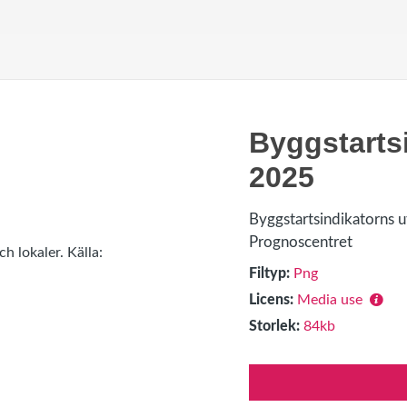
Byggstarts
2025
Byggstartsindikatorns ut
Prognoscentret
Filtyp:
Png
Licens:
Media use
Storlek:
84kb