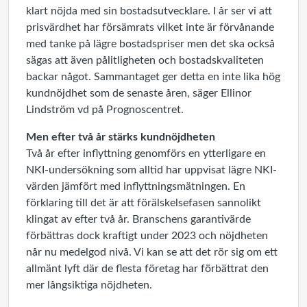
klart nöjda med sin bostadsutvecklare. I år ser vi att
prisvärdhet har försämrats vilket inte är förvånande
med tanke på lägre bostadspriser men det ska också
sägas att även pålitligheten och bostadskvaliteten
backar något. Sammantaget ger detta en inte lika hög
kundnöjdhet som de senaste åren, säger Ellinor
Lindström vd på Prognoscentret.
Men efter två år stärks kundnöjdheten
Två år efter inflyttning genomförs en ytterligare en
NKI-undersökning som alltid har uppvisat lägre NKI-
värden jämfört med inflyttningsmätningen. En
förklaring till det är att förälskelsefasen sannolikt
klingat av efter två år. Branschens garantivärde
förbättras dock kraftigt under 2023 och nöjdheten
når nu medelgod nivå. Vi kan se att det rör sig om ett
allmänt lyft där de flesta företag har förbättrat den
mer långsiktiga nöjdheten.