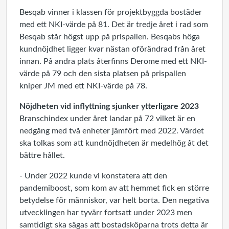
Besqab vinner i klassen för projektbyggda bostäder
med ett NKI-värde på 81. Det är tredje året i rad som
Besqab står högst upp på prispallen. Besqabs höga
kundnöjdhet ligger kvar nästan oförändrad från året
innan. På andra plats återfinns Derome med ett NKI-
värde på 79 och den sista platsen på prispallen
kniper JM med ett NKI-värde på 78.
Nöjdheten vid inflyttning sjunker ytterligare 2023
Branschindex under året landar på 72 vilket är en
nedgång med två enheter jämfört med 2022. Värdet
ska tolkas som att kundnöjdheten är medelhög åt det
bättre hållet.
- Under 2022 kunde vi konstatera att den
pandemiboost, som kom av att hemmet fick en större
betydelse för människor, var helt borta. Den negativa
utvecklingen har tyvärr fortsatt under 2023 men
samtidigt ska sägas att bostadsköparna trots detta är